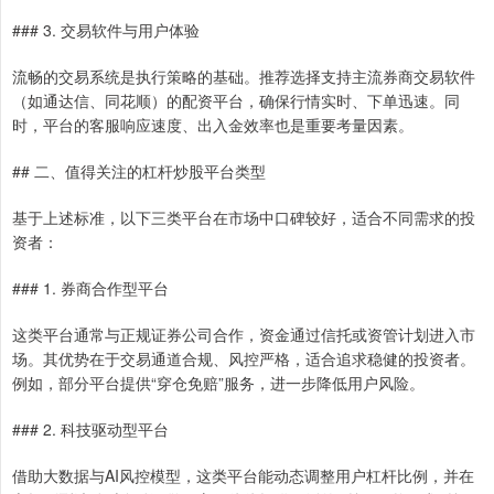
### 3. 交易软件与用户体验
流畅的交易系统是执行策略的基础。推荐选择支持主流券商交易软件
（如通达信、同花顺）的配资平台，确保行情实时、下单迅速。同
时，平台的客服响应速度、出入金效率也是重要考量因素。
## 二、值得关注的杠杆炒股平台类型
基于上述标准，以下三类平台在市场中口碑较好，适合不同需求的投
资者：
### 1. 券商合作型平台
这类平台通常与正规证券公司合作，资金通过信托或资管计划进入市
场。其优势在于交易通道合规、风控严格，适合追求稳健的投资者。
例如，部分平台提供“穿仓免赔”服务，进一步降低用户风险。
### 2. 科技驱动型平台
借助大数据与AI风控模型，这类平台能动态调整用户杠杆比例，并在