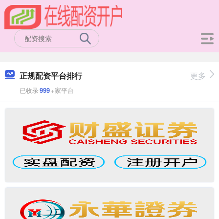
正规配资平台排行
更多
已收录
999
+家平台