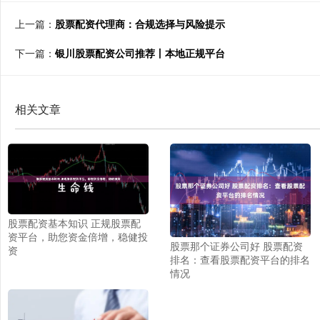
上一篇：
股票配资代理商：合规选择与风险提示
下一篇：
银川股票配资公司推荐丨本地正规平台
相关文章
股票配资基本知识 正规股票配
资平台，助您资金倍增，稳健投
股票那个证券公司好 股票配资
资
排名：查看股票配资平台的排名
情况