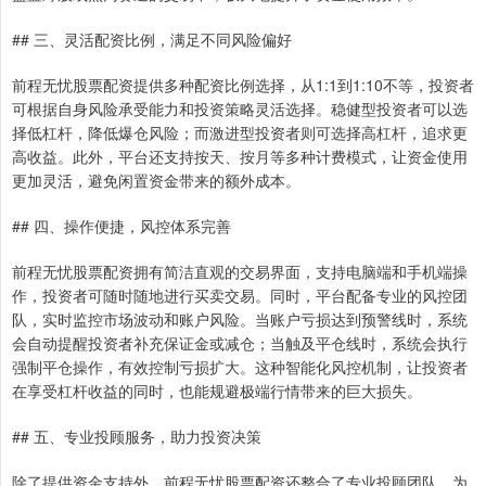
## 三、灵活配资比例，满足不同风险偏好
前程无忧股票配资提供多种配资比例选择，从1:1到1:10不等，投资者
可根据自身风险承受能力和投资策略灵活选择。稳健型投资者可以选
择低杠杆，降低爆仓风险；而激进型投资者则可选择高杠杆，追求更
高收益。此外，平台还支持按天、按月等多种计费模式，让资金使用
更加灵活，避免闲置资金带来的额外成本。
## 四、操作便捷，风控体系完善
前程无忧股票配资拥有简洁直观的交易界面，支持电脑端和手机端操
作，投资者可随时随地进行买卖交易。同时，平台配备专业的风控团
队，实时监控市场波动和账户风险。当账户亏损达到预警线时，系统
会自动提醒投资者补充保证金或减仓；当触及平仓线时，系统会执行
强制平仓操作，有效控制亏损扩大。这种智能化风控机制，让投资者
在享受杠杆收益的同时，也能规避极端行情带来的巨大损失。
## 五、专业投顾服务，助力投资决策
除了提供资金支持外，前程无忧股票配资还整合了专业投顾团队，为