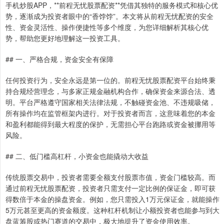
手机炒股APP，**前程无忧股票配资**凭借其独特的服务模式和核心优
势，逐渐成为投资者眼中的“香饽饽”。本文将从前程无忧配资的安全
性、资金灵活性、操作便捷性等多个维度，为您详细解析其核心优
势，帮助您更好地理解这一投资工具。
## 一、严格合规，资金安全有保障
任何投资行为，安全永远是第一位的。前程无忧股票配资平台始终秉
持合规经营理念，与多家正规金融机构合作，确保资金来源合法、透
明。平台严格遵守国家相关法律法规，不触碰资金池、不违规吸储，
所有操作均在监管框架内进行。对于投资者而言，这意味着您的本金
和盈利都能得到最大程度的保护，无需担心平台跑路或资金被挪用等
风险。
## 二、低门槛高杠杆，小资金也能撬动大收益
传统股票交易中，投资者需要全额支付股票市值，资金门槛较高。而
通过前程无忧股票配资，投资者只需支付一定比例的保证金，即可获
得数倍于本金的操盘资金。例如，您只需投入1万元保证金，就能操作
5万元甚至更高的资金额度。这种杠杆机制让小额投资者也能参与到大
盘蓝筹股或热门赛道的交易中，极大地提升了资金使用效率。