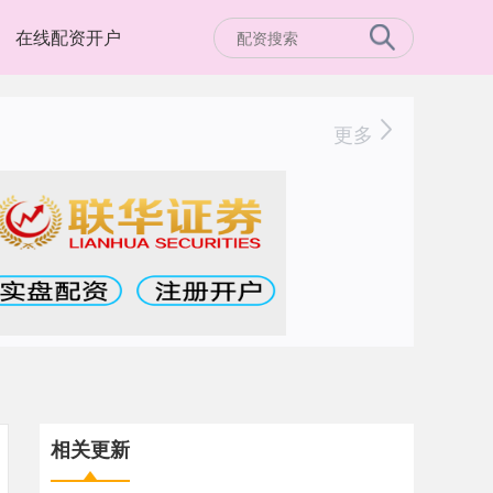
在线配资开户
更多
相关更新