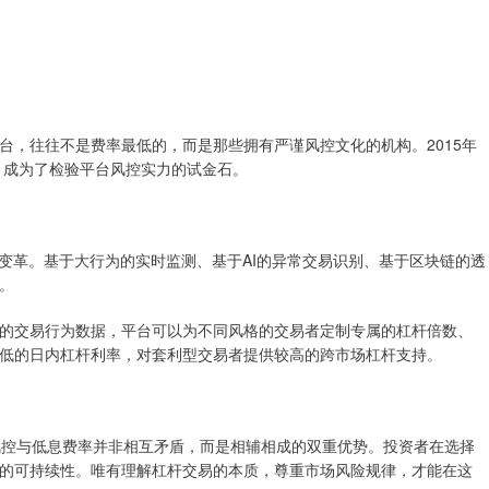
台，往往不是费率最低的，而是那些拥有严谨风控文化的机构。2015年
，成为了检验平台风控实力的试金石。
临新的变革。基于大行为的实时监测、基于AI的异常交易识别、基于区块链的透
。
的交易行为数据，平台可以为不同风格的交易者定制专属的杠杆倍数、
低的日内杠杆利率，对套利型交易者提供较高的跨市场杠杆支持。
风控与低息费率并非相互矛盾，而是相辅相成的双重优势。投资者在选择
的可持续性。唯有理解杠杆交易的本质，尊重市场风险规律，才能在这