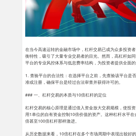
在当今高速运转的金融市场中，杠杆交易已成为众多投资者
衡特性，吸引了大量专业交易者的目光。然而，高杠杆如同
平台的专业风控体系与低息费率结构，为投资者提供全面的
1. 查验平台的合法性：在选择平台之前，先查验该平台
准或注册，确保平台是经过合法审查并获得许可的。
### 一、杠杆交易的本质与10倍杠杆的定位
杠杆交易的核心原理是通过借入资金放大交易规模，使投资
用1单位的自有资金控制10倍价值的资产。这种杠杆水平在
倍甚至100倍杠杆那样激进。
从历史数据来看，10倍杠杆在多个市场周期中表现出较好