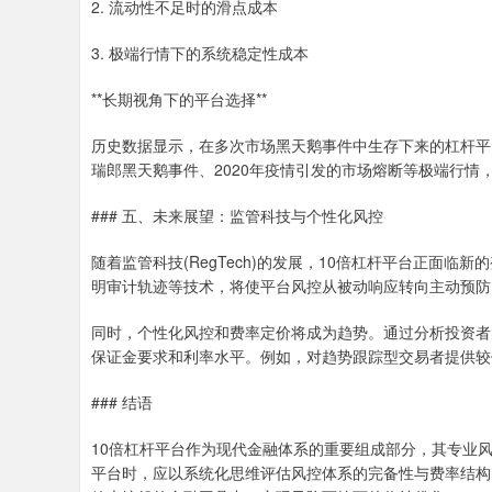
2. 流动性不足时的滑点成本
3. 极端行情下的系统稳定性成本
**长期视角下的平台选择**
历史数据显示，在多次市场黑天鹅事件中生存下来的杠杆平
瑞郎黑天鹅事件、2020年疫情引发的市场熔断等极端行情
### 五、未来展望：监管科技与个性化风控
随着监管科技(RegTech)的发展，10倍杠杆平台正面
明审计轨迹等技术，将使平台风控从被动响应转向主动预防
同时，个性化风控和费率定价将成为趋势。通过分析投资者
保证金要求和利率水平。例如，对趋势跟踪型交易者提供较
### 结语
10倍杠杆平台作为现代金融体系的重要组成部分，其专业
平台时，应以系统化思维评估风控体系的完备性与费率结构