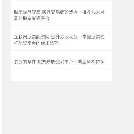
股票操盘交易 实盘交易者的选择：推荐几家可
靠的股票配资平台
互联网股票配资网 提升炒股收益：掌握股票杠
杆配资平台的使用技巧
炒股的条件 配资炒股交易平台：助您轻松掘金