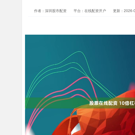
作者：深圳股市配资
平台：在线配资开户
更新：2026-01