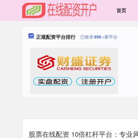
首页
正规配资平台排行
已收录
999
+家平台
股票在线配资 10倍杠杆平台：专业