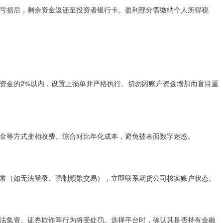
亏损后，剩余资金返还至投资者银行卡。盈利部分需缴纳个人所得税
资金的2%以内，设置止损单并严格执行。切勿因账户资金增加而盲目重
制出金等方式变相收费。综合对比年化成本，避免被表面数字迷惑。
常（如无法登录、强制频繁交易），立即联系期货公司核实账户状态。
法集资、证券欺诈等行为将受处罚。选择平台时，确认其是否持有金融