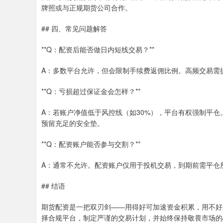
牌照或与正规期货公司合作。
## 四、常见问题解答
**Q：配资后能否做日内短线交易？**
A：多数平台允许，但会限制手续费返佣比例。高频交易需
**Q：亏损超过保证金会怎样？**
A：若账户净值低于风控线（如30%），平台有权强制平
预留充足的安全垫。
**Q：配资账户能否参与交割？**
A：通常不允许。配资账户仅用于投机交易，到期前需平仓
## 结语
期货配资是一把双刃剑——用得好可加速资金积累，用不好
择合规平台，制定严谨的交易计划，并始终保持敬畏市场的