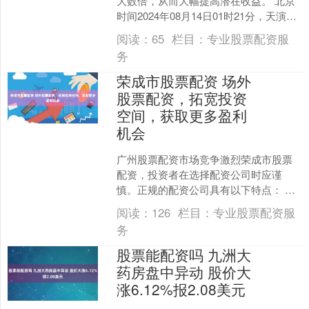
大数倍，从而大幅提高潜在收益。 北京
时间2024年08月14日01时21分，天演药
业（ADAG.us）股票出现异动，股....
阅读：
65
栏目：
专业股票配资服
务
荣成市股票配资 场外
股票配资，拓宽投资
空间，获取更多盈利
机会
广州股票配资市场竞争激烈荣成市股票
配资，投资者在选择配资公司时应谨
慎。正规的配资公司具有以下特点： 场
外股票配资是一种投资策略，通过借入
阅读：
126
栏目：
专业股票配资服
资金来增加投资额度，从而....
务
股票能配资吗 九洲大
药房盘中异动 股价大
涨6.12%报2.08美元