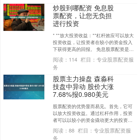
炒股到哪配资 免息股
票配资，让您无负担
进行投资
* **放大投资收益：**杠杆效应可以放大
投资收益，让投资者在较小的资金投入
下获得更高的回报。 免息股票配资是一
种投资方式，可以让您进行股票交易而
阅读：
114
栏目：
专业股票配资服
无需支付利息费....
务
股票主力操盘 森淼科
技盘中异动 股价大涨
7.68%报0.980美元
股票配资的优势显而易见。首先，它可
以放大投资收益。通过杠杆作用，投资
者可以以较小的资金撬动更大的投资规
模，从而获得更高的收益。其次，它可
阅读：
88
栏目：
专业股票配资服
以分散投资风险。通过将资....
务