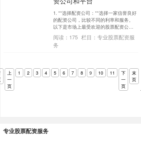
资公司和平台
1. **选择配资公司：**选择一家信誉良好
的配资公司，比较不同的利率和服务。
以下是市场上最受欢迎的股票配资公司
和平台的排行榜： 1. 雪球配资：作为国
阅读：
175
栏目：
专业股票配资服
内最大....
务
首
上
1
2
3
4
5
6
7
8
9
10
11
下
末
页
一
一
页
页
页
专业股票配资服务