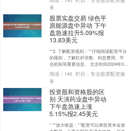
阅读：
143
栏目：
专业股票配资服
方式相比，低息....
务
股票实盘交易 绿色平
原能源盘中异动 下午
盘急速拉升5.09%报
13.83美元
**2. 了解配资规则：**仔细阅读配资平台
的规则，了解杠杆倍数、利息费用、平
仓机制等重要信息。 北京时间2024年08
月14日01时36分，绿色平原能源（GP....
阅读：
146
栏目：
专业股票配资服
务
投资股和资格股的区
别 天演药业盘中异动
下午盘急速上涨
5.15%报2.45美元
* **放大收益：**配资可以将投资本金放