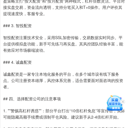
盈策略主打“按天配资”和“按月配资”两种模式，杠杆倍数灵活。平台对
接实盘交易，资金流向透明，支持分笔买入和T+0操作。用户评价其
提现速度快，客服专业。
### 3. 智投配资
智投配资注重技术安全，采用SSL加密传输，交易数据实时同步。平
台提供模拟盘功能，新手可先练习再实盘。其风控团队经验丰富，能
有效应对市场极端波动。
### 4. 诚鑫配资
诚鑫配资是一家专注本地化服务的平台，在多个城市设有线下服务
点。公司注册资本雄厚，风控体系完善，适合需要面对面咨询的投资
者。
## 四、选择配资公司的注意事项
1. **警惕高杠杆诱惑**：部分平台打出“10倍杠杆免息”等宣传语，实际
可能隐藏高额手续费或强制平仓风险。建议新手从2-4倍杠杆开始。