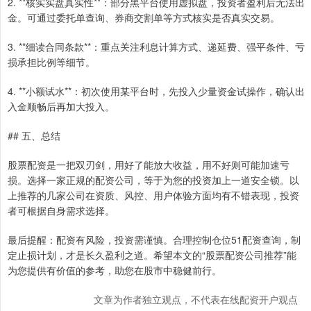
2. **核实实盘真实性**：部分黑平台使用虚拟盘，投资者盈利后无法出
金。可通过委托单查询、券商交割单等方式核实是否真实交易。
3. **细读合同条款**：重点关注利息计算方式、递延费、强平条件、亏
损承担比例等细节。
4. **小额试水**：初次使用某平台时，先投入少量资金试操作，确认出
入金顺畅后再加大投入。
## 五、总结
股票配资是一把双刃剑，用好了能放大收益，用不好则可能加速亏
损。选择一家正规的配资公司，等于为您的投资加上一道安全锁。以
上推荐的几家公司在资质、风控、用户体验方面均有不错表现，投资
者可根据自身需求选择。
最后提醒：配资有风险，投资需谨慎。合理控制仓位51配资查询，制
定止损计划，才是长久盈利之道。希望本文的“股票配资公司推荐”能
为您提供有价值的参考，助您在股市中稳健前行。
文章为作者独立观点，不代表在线配资开户观点