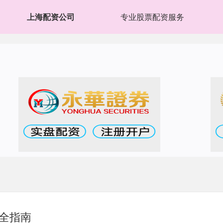
上海配资公司
专业股票配资服务
全指南