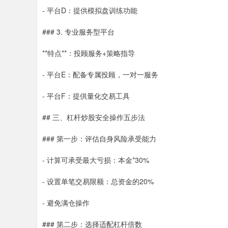
- 平台D：提供模拟盘训练功能
### 3. 专业服务型平台
**特点**：投顾服务+策略指导
- 平台E：配备专属投顾，一对一服务
- 平台F：提供量化交易工具
## 三、杠杆炒股安全操作五步法
### 第一步：评估自身风险承受能力
- 计算可承受最大亏损：本金*30%
- 设置单笔交易限额：总资金的20%
- 避免满仓操作
### 第二步：选择适配杠杆倍数