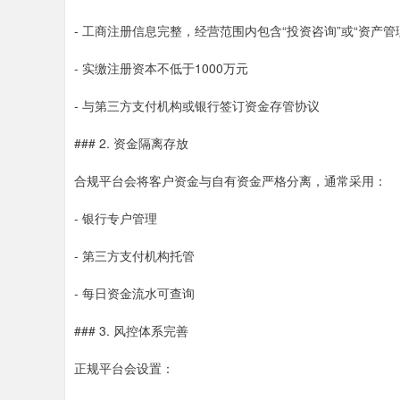
- 工商注册信息完整，经营范围内包含“投资咨询”或“资产管
- 实缴注册资本不低于1000万元
- 与第三方支付机构或银行签订资金存管协议
### 2. 资金隔离存放
合规平台会将客户资金与自有资金严格分离，通常采用：
- 银行专户管理
- 第三方支付机构托管
- 每日资金流水可查询
### 3. 风控体系完善
正规平台会设置：